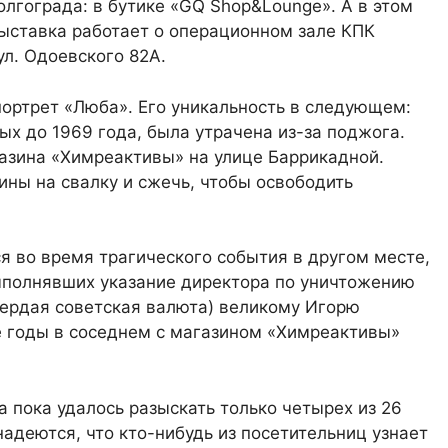
олгограда: в бутике «GQ Shop&Lounge». А в этом
Выставка работает о операционном зале КПК
ул. Одоевского 82А.
портрет «Люба». Его уникальность в следующем:
ых до 1969 года, была утрачена из-за поджога.
азина «Химреактивы» на улице Баррикадной.
ины на свалку и сжечь, чтобы освободить
ся во время трагического события в другом месте,
выполнявших указание директора по уничтожению
вердая советская валюта) великому Игорю
е годы в соседнем с магазином «Химреактивы»
 пока удалось разыскать только четырех из 26
адеются, что кто-нибудь из посетительниц узнает