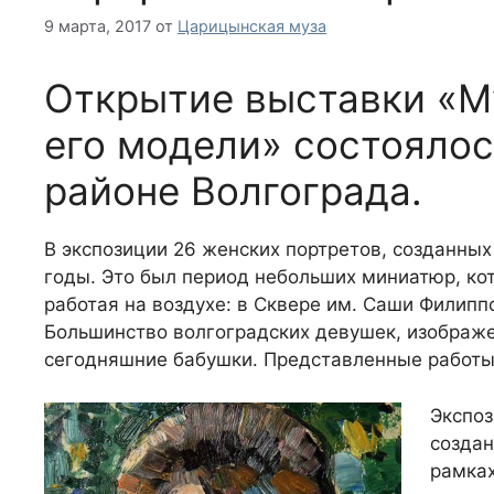
9 марта, 2017
от
Царицынская муза
Открытие выставки «М
его модели» состоялос
районе Волгограда.
В экспозиции 26 женских портретов, созданных
годы. Это был период небольших миниатюр, ко
работая на воздухе: в Сквере им. Саши Филиппо
Большинство волгоградских девушек, изображен
сегодняшние бабушки. Представленные работы 
Экспо
создан
рамка