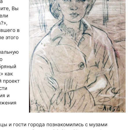
а
ите, Вы
ели
?»,
вшего в
е этого
нальную
ю
бряный
» как
 проект
сти
ия и
ижения
цы и гости города познакомились с музами