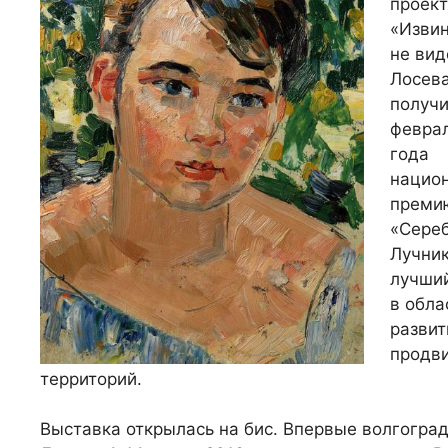
проект
«Извин
не вид
Лосева
получи
феврал
года
нацио
преми
«Сере
Лучник
лучший
в обла
развит
продв
территорий.
Выставка открылась на бис. Впервые волгоград