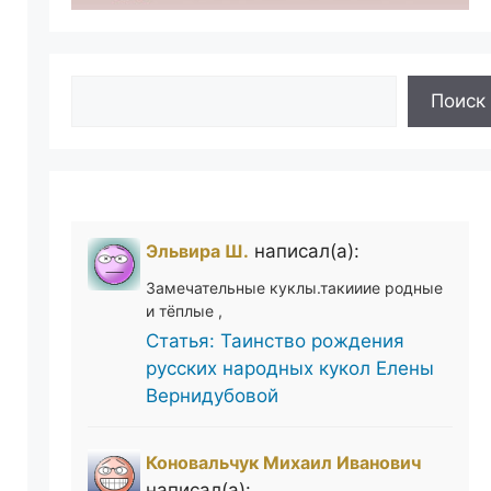
Поиск
Поиск
Эльвира Ш.
написал(а):
Замечательные куклы.такииие родные
и тёплые ,
Статья: Таинство рождения
русских народных кукол Елены
Вернидубовой
Коновальчук Михаил Иванович
написал(а):