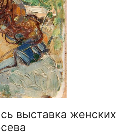
ась выставка женских
осева