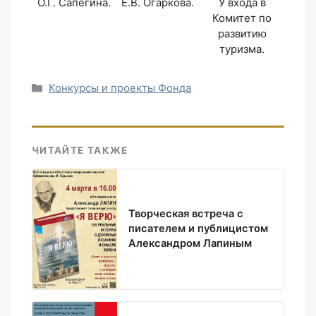
О.Г. Сапегина.
Е.В. Огаркова.
У входа в
Комитет по
развитию
туризма.
Рубрики
Конкурсы и проекты Фонда
ЧИТАЙТЕ ТАКЖЕ
Творческая встреча с
писателем и публицистом
Александром Лапиным