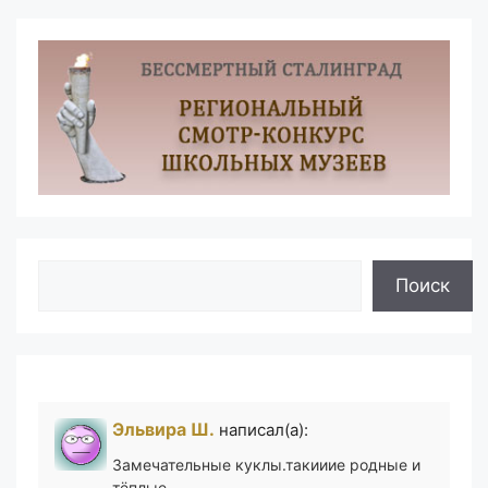
Поиск
Поиск
Эльвира Ш.
написал(а):
Замечательные куклы.такииие родные и
тёплые ,