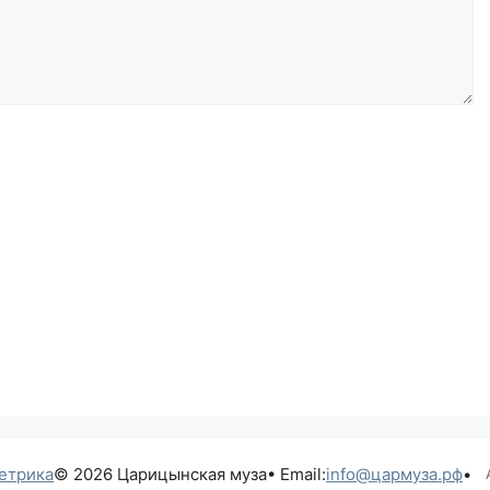
© 2026 Царицынская муза
• Email:
info@цармуза.рф
•