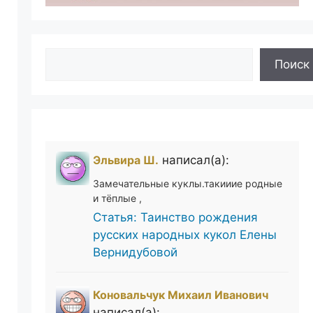
Поиск
Поиск
Эльвира Ш.
написал(а):
Замечательные куклы.такииие родные
и тёплые ,
Статья: Таинство рождения
русских народных кукол Елены
Вернидубовой
Коновальчук Михаил Иванович
написал(а):