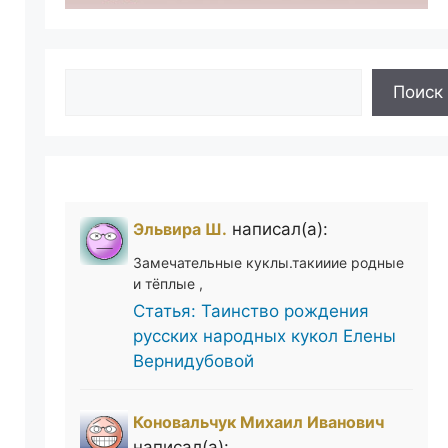
Поиск
Поиск
Эльвира Ш.
написал(а):
Замечательные куклы.такииие родные
и тёплые ,
Статья: Таинство рождения
русских народных кукол Елены
Вернидубовой
Коновальчук Михаил Иванович
написал(а):