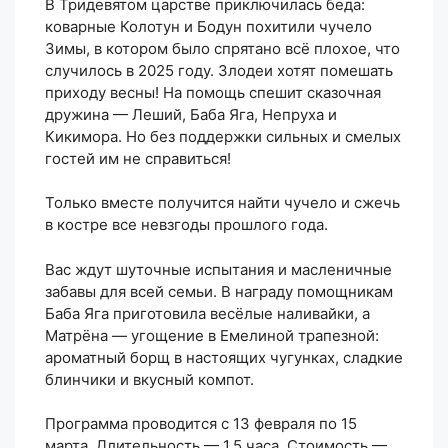
В Тридевятом царстве приключилась беда:
коварные Колотун и Бодун похитили чучело
Зимы, в котором было спрятано всё плохое, что
случилось в 2025 году. Злодеи хотят помешать
приходу весны! На помощь спешит сказочная
дружина — Леший, Баба Яга, Непруха и
Кикимора. Но без поддержки сильных и смелых
гостей им не справиться!
Только вместе получится найти чучело и сжечь
в костре все невзгоды прошлого года.
Вас ждут шуточные испытания и масленичные
забавы для всей семьи. В награду помощникам
Баба Яга приготовила весёлые наливайки, а
Матрёна — угощение в Емелиной трапезной:
ароматный борщ в настоящих чугунках, сладкие
блинчики и вкусный компот.
Программа проводится с 13 февраля по 15
марта. Длительность — 1,5 часа. Стоимость —