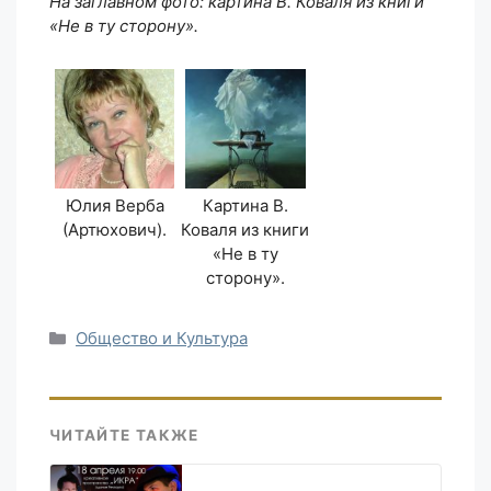
На заглавном фото: картина В. Коваля из книги
«Не в ту сторону».
Юлия Верба
Картина В.
(Артюхович).
Коваля из книги
«Не в ту
сторону».
Рубрики
Общество и Культура
ЧИТАЙТЕ ТАКЖЕ