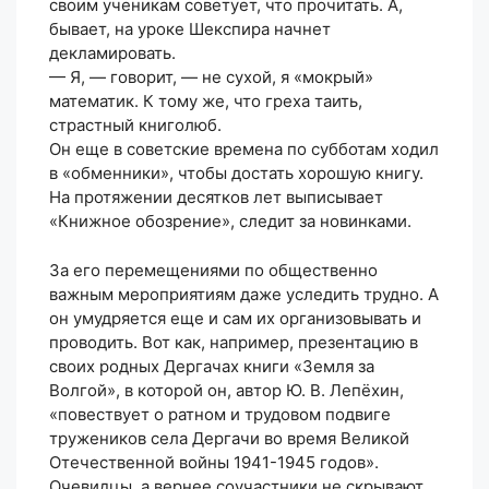
своим ученикам советует, что прочитать. А,
бывает, на уроке Шекспира начнет
декламировать.
— Я, — говорит, — не сухой, я «мокрый»
математик. К тому же, что греха таить,
страстный книголюб.
Он еще в советские времена по субботам ходил
в «обменники», чтобы достать хорошую книгу.
На протяжении десятков лет выписывает
«Книжное обозрение», следит за новинками.
За его перемещениями по общественно
важным мероприятиям даже уследить трудно. А
он умудряется еще и сам их организовывать и
проводить. Вот как, например, презентацию в
своих родных Дергачах книги «Земля за
Волгой», в которой он, автор Ю. В. Лепёхин,
«повествует о ратном и трудовом подвиге
тружеников села Дергачи во время Великой
Отечественной войны 1941-1945 годов».
Очевидцы, а вернее соучастники не скрывают