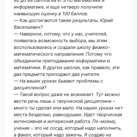
90 до 99 баллов на ЕГЭ по математике и
информатике, и еще четверо получили
наивысшую оценку в 100 баллов.
— Как достигаются такие результаты, Юрий
Васильевич?
— Наверное, потому, что у нас, учителей,
появилась возможность выбора, мы этим
воспользовались и создали школу физико-
математического направления. Потому что
объединили преподавание информатики и
математики. В других школах, как правило, эти
два предмета преподают два учителя.
— На ваших уроках бывают проблемы с
дисциплиной?
— Такой вопрос даже не возникает. Тут можно
вести речь лишь о творческой дисциплине –
много ты сделал или мало. На наших уроках нет
места безделью, равнодушию. Идет творческая
интенсивная и интересная работа. По-моему,
ученик – это не сосуд, который надо наполнить,
а факел, который надо зажечь. Я создаю на