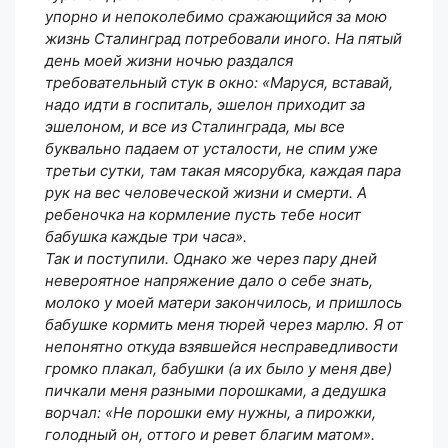
упорно и непоколебимо сражающийся за мою
жизнь Сталинград потребовали иного. На пятый
день моей жизни ночью раздался
требовательный стук в окно: «Маруся, вставай,
надо идти в госпиталь, эшелон приходит за
эшелоном, и все из Сталинграда, мы все
буквально падаем от усталости, не спим уже
третьи сутки, там такая мясорубка, каждая пара
рук на вес человеческой жизни и смерти. А
ребеночка на кормление пусть тебе носит
бабушка каждые три часа».
Так и поступили. Однако же через пару дней
невероятное напряжение дало о себе знать,
молоко у моей матери закончилось, и пришлось
бабушке кормить меня тюрей через марлю. Я от
непонятно откуда взявшейся несправедливости
громко плакал, бабушки (а их было у меня две)
пичкали меня разными порошками, а дедушка
ворчал: «Не порошки ему нужны, а пирожки,
голодный он, оттого и ревет благим матом».