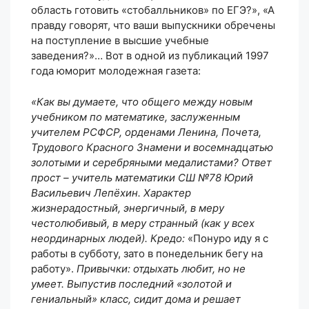
область готовить «стобалльников» по ЕГЭ?», «А
правду говорят, что ваши выпускники обречены
на поступление в высшие учебные
заведения?»… Вот в одной из публикаций 1997
года юморит молодежная газета:
«Как вы думаете, что общего между новым
учебником по математике, заслуженным
учителем РСФСР, орденами Ленина, Почета,
Трудового Красного Знамени и восемнадцатью
золотыми и серебряными медалистами? Ответ
прост – учитель математики СШ №78 Юрий
Васильевич Лепёхин. Характер
жизнерадостный, энергичный, в меру
честолюбивый, в меру странный (как у всех
неординарных людей). Кредо:
«Понуро иду я с
работы в субботу, зато в понедельник бегу на
работу».
Привычки: отдыхать любит, но не
умеет. Выпустив последний «золотой и
гениальный» класс, сидит дома и решает