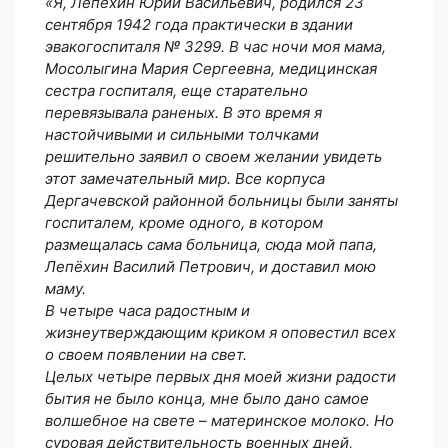
«Я, Лепёхин Юрий Васильевич, родился 23
сентября 1942 года практически в здании
эвакогоспиталя № 3299. В час ночи моя мама,
Мосолыгина Мария Сергеевна, медицинская
сестра госпиталя, еще старательно
перевязывала раненых. В это время я
настойчивыми и сильными толчками
решительно заявил о своем желании увидеть
этот замечательный мир. Все корпуса
Дергачевской районной больницы были заняты
госпиталем, кроме одного, в котором
размещалась сама больница, сюда мой папа,
Лепёхин Василий Петрович, и доставил мою
маму.
В четыре часа радостным и
жизнеутверждающим криком я оповестил всех
о своем появлении на свет.
Целых четыре первых дня моей жизни радости
бытия не было конца, мне было дано самое
волшебное на свете – материнское молоко. Но
суровая действительность военных дней,