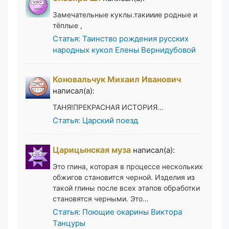
Замечательные куклы.такииие родные и
тёплые ,
Статья: Таинство рождения русских
народных кукол Елены Вернидубовой
Коновальчук Михаил Иванович
написал(а):
ТАНЯ!ПРЕКРАСНАЯ ИСТОРИЯ...
Статья: Царский поезд
Царицынская муза
написал(а):
Это глина, которая в процессе нескольких
обжигов становится черной. Изделия из
такой глины после всех этапов обработки
становятся черными. Это…
Статья: Поющие окарины Виктора
Танцуры