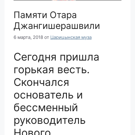
Памяти Отара
Джангишерашвили
6 марта, 2018
от
Царицынская муза
Сегодня пришла
горькая весть.
Скончался
основатель и
бессменный
руководитель
Нового