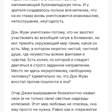
напоминающей бухенвальдскую печь. И у
зрителя создавалось полное впечатление, что
на их глазах вновь уничтожаются инакомыслие,
непослушание, неугодность.
Дон Жуан уничтожен потому, что не захотел
участвовать во всеобщей «игре в болванов», не
мог принять окружающий мир таким, каков он
есть. Мир, в котором неуютно чистой, честной
душе, где неуместны всякие фантазии и
чувства. Есть колея, по которой и следует
двигаться в строго заданном направлении.
Место ли здесь неукротимому, свободному
человеку? Удивительно ли, что Дон Жуан
восстал против пошлости и зла?
Отар Джангишерашвили безжалостно назвал
свои (и не только свои) светлые надежды
иллюзией. Этот мир любовью не спасёшь, она
ему просто не нужна. Равно как и «пережитки