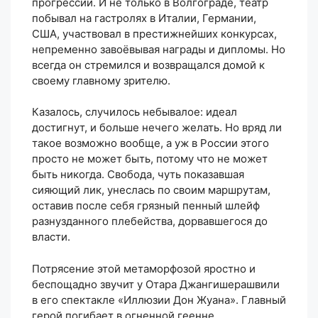
прогрессии. И не только в Волгограде, театр
побывал на гастролях в Италии, Германии,
США, участвовал в престижнейших конкурсах,
непременно завоёвывая награды и дипломы. Но
всегда он стремился и возвращался домой к
своему главному зрителю.
Казалось, случилось небывалое: идеал
достигнут, и больше нечего желать. Но вряд ли
такое возможно вообще, а уж в России этого
просто не может быть, потому что не может
быть никогда. Свобода, чуть показавшая
сияющий лик, унеслась по своим маршрутам,
оставив после себя грязный пенный шлейф
разнузданного плебейства, дорвавшегося до
власти.
Потрясение этой метаморфозой яростно и
беспощадно звучит у Отара Джангишерашвили
в его спектакле «Иллюзии Дон Жуана». Главный
герой погибает в огненной геенне,