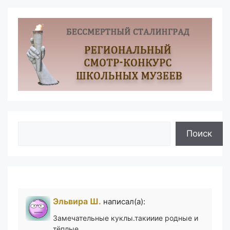
Поиск
Поиск
Эльвира Ш.
написал(а):
Замечательные куклы.такииие родные и
тёплые ,