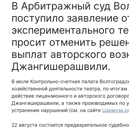
В Арбитражный суд Во
поступило заявление о
экспериментального те
просит отменить реше
выплат авторского во
Джангишерашвили.
В июле Контрольно-счетная палата Волгоградс
хозяйственной деятельности театра, по итогам
действие лицензионного и авторского договор
Джангишерашвили, а также производимых по у
устранения нарушений (см. на сайте
Цармуза.р
22 августа состоится предварительное судебно