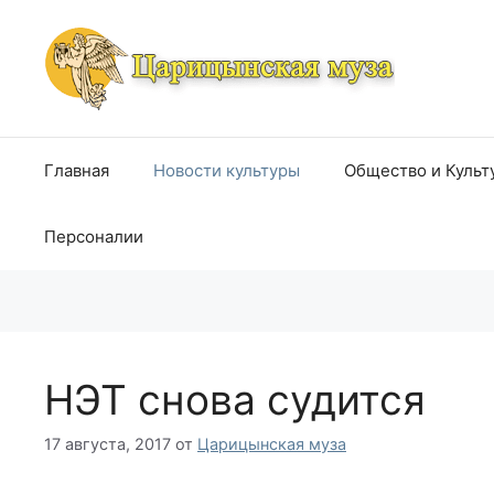
Перейти
к
содержимому
Главная
Новости культуры
Общество и Культ
Персоналии
НЭТ снова судится
17 августа, 2017
от
Царицынская муза