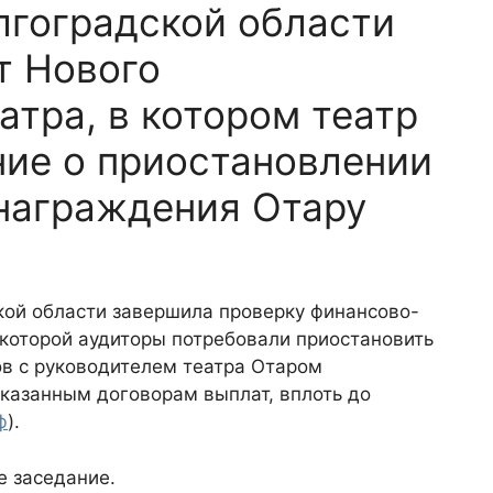
лгоградской области
т Нового
атра, в котором театр
ние о приостановлении
знаграждения Отару
кой области завершила проверку финансово-
 которой аудиторы потребовали приостановить
ов с руководителем театра Отаром
казанным договорам выплат, вплоть до
ф
).
е заседание.