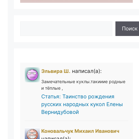
Поиск
Поиск
Эльвира Ш.
написал(а):
Замечательные куклы.такииие родные
и тёплые ,
Статья: Таинство рождения
русских народных кукол Елены
Вернидубовой
Коновальчук Михаил Иванович
написал(а):