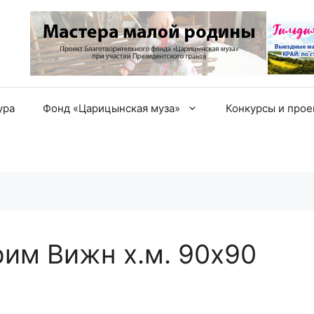
ура
Фонд «Царицынская муза»
Конкурсы и про
рим Вижн х.м. 90х90