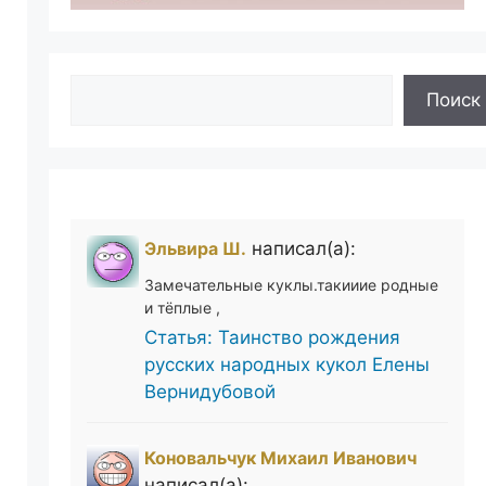
Поиск
Поиск
Эльвира Ш.
написал(а):
Замечательные куклы.такииие родные
и тёплые ,
Статья: Таинство рождения
русских народных кукол Елены
Вернидубовой
Коновальчук Михаил Иванович
написал(а):