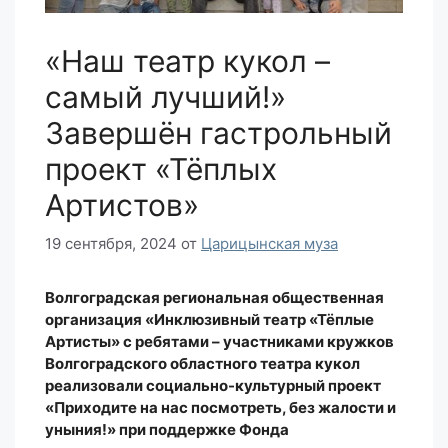
«Наш театр кукол –
самый лучший!»
Завершён гастрольный
проект «Тёплых
Артистов»
19 сентября, 2024
от
Царицынская муза
Волгоградск
ая региональная общественная
организация «И
нклюзивный театр «Тёплые
Артисты» с ребятами
–
участниками кружков
Волгоградского областного театра кукол
реализовали
социально-культурный проект
«Приходите на нас посмотреть, без жалости и
уныния!»
при поддержке
Фонда