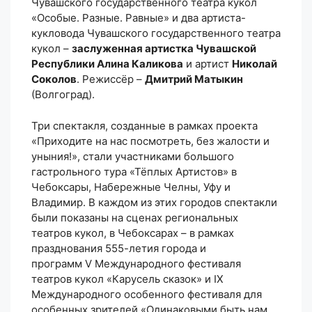
Чувашского государственного театра кукол
«Особые. Разные. Равные» и два артиста-
кукловода Чувашского государственного театра
кукол –
заслуженная артистка Чувашской
Республики Алина Каликова
и артист
Николай
Соколов
. Режиссёр –
Дмитрий Матыкин
(Волгоград).
Три спектакля, созданные в рамках проекта
«Приходите на нас посмотреть, без жалости и
уныния!», стали участниками большого
гастрольного тура «Тёплых Артистов» в
Чебоксары, Набережные Челны, Уфу и
Владимир. В каждом из этих городов спектакли
были показаны на сценах региональных
театров кукол, в Чебоксарах – в рамках
празднования 555-летия города и
программ V Международного фестиваля
театров кукол «Карусель сказок» и IX
Международного особенного фестиваля для
особенных зрителей «Одинаковыми быть нам