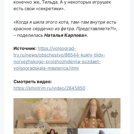
конечно же, Тильда. А у некоторых игрушек
есть свои «секретики».
«Когда я шила этого кота, там-там внутри есть
красное сердечко из фетра. Представляете?!»,
– поделилась
Наталья Карпова».
Источник:
https://volgograd-
trv.ru/news/obschestvo/86544-kukly-tildy-
norvezhskogo-proishozhdenija-sozdaet-
volgogradskaja-masterica.html
Смотреть видео:
https://smotrim.ru/video/2845850