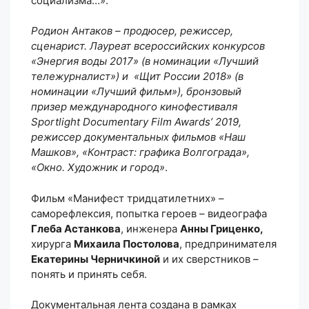
социализма…».
Родион Антаков – продюсер, режиссер,
сценарист. Лауреат всероссийских конкурсов
«Энергия воды 2017» (в номинации «Лучший
тележурналист») и «Щит России 2018» (в
номинации «Лучший фильм»), бронзовый
призер международного кинофестиваля
S
portlight
Documentary
Film
Awards
’ 2019,
режиссер документальных фильмов «Наш
Машков», «Контраст: графика Волгограда»,
«Окно. Художник и город»
.
Фильм «Манифест тридцатилетних» –
саморефлексия, попытка героев – видеографа
Глеба Астанкова
, инженера
Анны Гриценко,
хирурга
Михаила Постолова
, предпринимателя
Екатерины Черничкиной
и их сверстников –
понять и принять себя.
Документальная лента создана в рамках