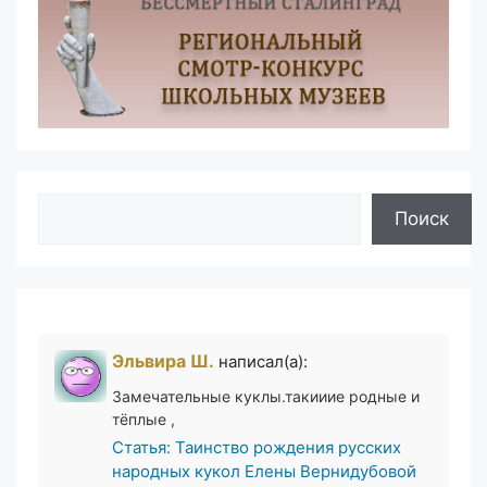
Поиск
Поиск
Эльвира Ш.
написал(а):
Замечательные куклы.такииие родные и
тёплые ,
Статья: Таинство рождения русских
народных кукол Елены Вернидубовой