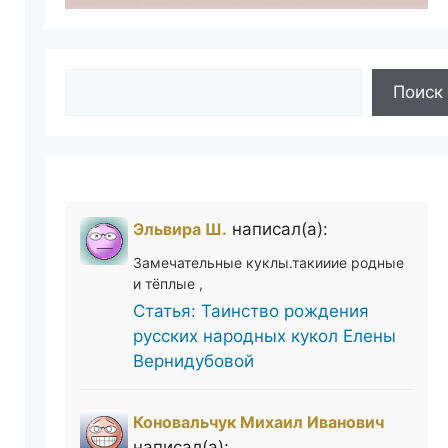
Поиск
Поиск
Эльвира Ш.
написал(а):
Замечательные куклы.такииие родные
и тёплые ,
Статья: Таинство рождения
русских народных кукол Елены
Вернидубовой
Коновальчук Михаил Иванович
написал(а):