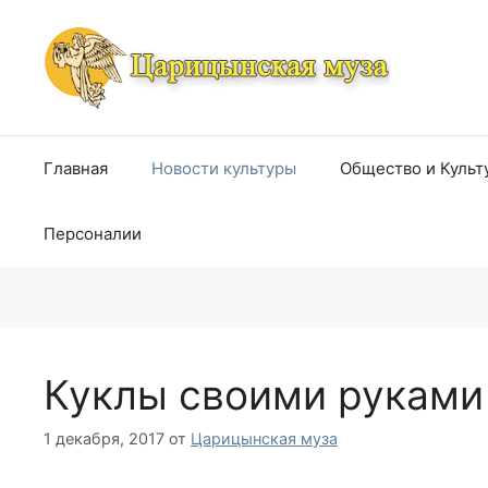
Перейти
к
содержимому
Главная
Новости культуры
Общество и Культ
Персоналии
Куклы своими руками
1 декабря, 2017
от
Царицынская муза