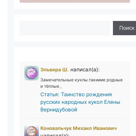
Поиск
Поиск
Эльвира Ш.
написал(а):
Замечательные куклы.такииие родные
и тёплые ,
Статья: Таинство рождения
русских народных кукол Елены
Вернидубовой
Коновальчук Михаил Иванович
написал(а):