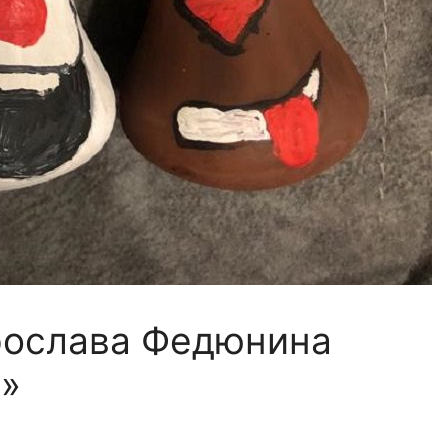
рослава Федюнина
»