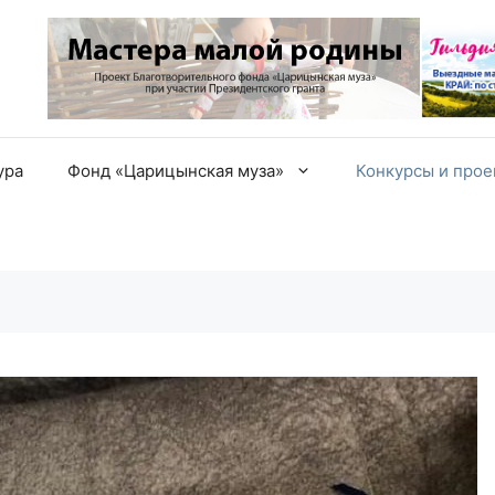
ура
Фонд «Царицынская муза»
Конкурсы и про