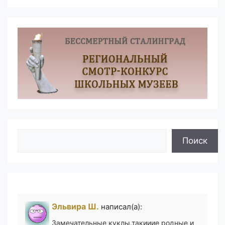
Поиск
Поиск
Эльвира Ш.
написал(а):
Замечательные куклы.такииие родные и