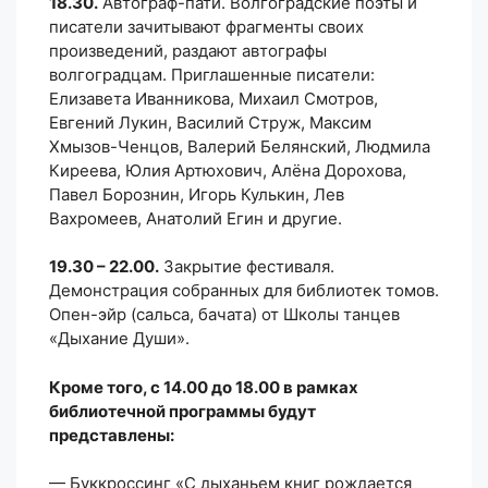
18.30.
Автограф-пати. Волгоградские поэты и
писатели зачитывают фрагменты своих
произведений, раздают автографы
волгоградцам. Приглашенные писатели:
Елизавета Иванникова, Михаил Смотров,
Евгений Лукин, Василий Струж, Максим
Хмызов-Ченцов, Валерий Белянский, Людмила
Киреева, Юлия Артюхович, Алёна Дорохова,
Павел Борознин, Игорь Кулькин, Лев
Вахромеев, Анатолий Егин и другие.
19.30 – 22.00.
Закрытие фестиваля.
Демонстрация собранных для библиотек томов.
Опен-эйр (сальса, бачата) от Школы танцев
«Дыхание Души».
Кроме того, с 14.00 до 18.00 в рамках
библиотечной программы будут
представлены:
— Буккроссинг «С дыханьем книг рождается