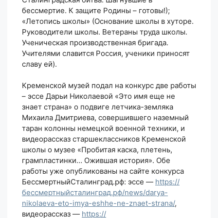
бессмертие. К защите Родины – готовы!);
«Летопись школы» (Основание школы в хуторе.
Руководители школы. Ветераны труда школы.
Ученическая производственная бригада.
Учителями славится Россия, ученики приносят
славу ей).
Кременской музей подал на конкурс две работы
– эссе Дарьи Николаевой «Это имя еще не
знает страна» о подвиге летчика-земляка
Михаила Дмитриева, совершившего наземный
таран колонны немецкой военной техники, и
видеорассказ старшеклассников Кременской
школы о музее «Пробитая каска, плетень,
грампластинки… Ожившая история». Обе
работы уже опубликованы на сайте конкурса
БессмертныйСталинград.рф: эссе —
https://
бессмертныйсталинград.рф/news/darya-
nikolaeva-eto-imya-eshhe-ne-znaet-strana/
,
видеорассказ —
https://