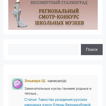
Поиск
Поиск
Эльвира Ш.
написал(а):
Замечательные куклы.такииие родные и
тёплые ,
Статья: Таинство рождения русских
народных кукол Елены Вернидубовой