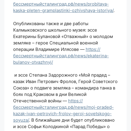
бессмертныйсталинград.рф/news/probitaya-
kaska-pleten-gramplastinki-ozhivshaya-istoriya/
.
Опубликованы также и две работы
Калмыковского школьного музея: эссе
Екатерины Булановой «Отважный» о молодом
земляке – герое Специальной военной
операции Владимире Илясове —
https://
бессмертныйсталинград.рф/news/ekaterina-
bulanov-otvazhnyj/
и эссе Степана Задорожного «Мой прадед –
казак Иван Петрович Фролов, Герой Советского
Союза» о подвиге земляка – командира танка в
боях под Краковом в дни Великой
Отечественной войны —
https://
бессмертныйсталинград.рф/news/moj-praded-
kazak-ivan-petrovich-frolov-geroj-sovetskogo-
soyuza/
. В ближайшие дни будет опубликовано
и эссе Софьи Колодкиной «Парад Победы» о