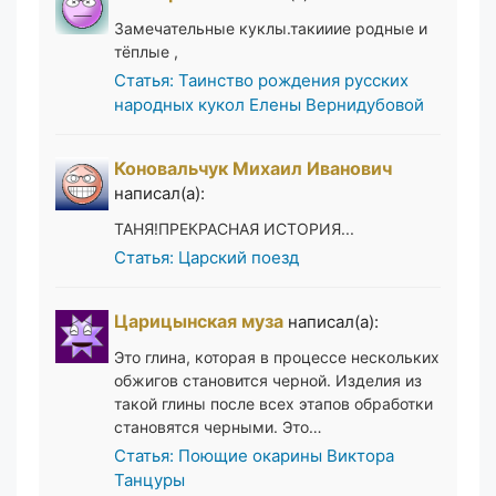
Замечательные куклы.такииие родные и
тёплые ,
Статья: Таинство рождения русских
народных кукол Елены Вернидубовой
Коновальчук Михаил Иванович
написал(а):
ТАНЯ!ПРЕКРАСНАЯ ИСТОРИЯ...
Статья: Царский поезд
Царицынская муза
написал(а):
Это глина, которая в процессе нескольких
обжигов становится черной. Изделия из
такой глины после всех этапов обработки
становятся черными. Это…
Статья: Поющие окарины Виктора
Танцуры