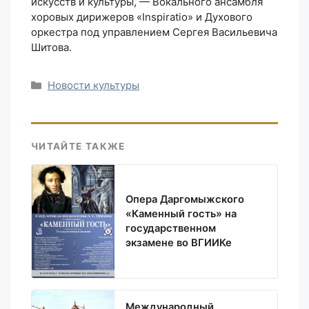
искусств и культуры, — Вокального ансамбля
хоровых дирижеров «Inspiratio» и Духового
оркестра под управлением Сергея Васильевича
Шитова.
Рубрики
Новости культуры
ЧИТАЙТЕ ТАКЖЕ
Опера Даргомыжского
«Каменный гость» на
государственном
экзамене во ВГИИКе
Международный