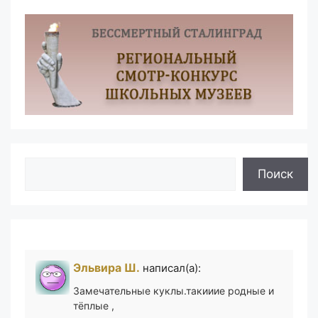
Поиск
Поиск
Эльвира Ш.
написал(а):
Замечательные куклы.такииие родные и
тёплые ,