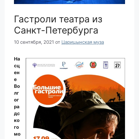
Гастроли театра из
Санкт-Петербурга
10 сентября, 2021
от
Царицынская муза
На
сц
ен
е
Во
лг
ог
ра
дс
ко
го
мо