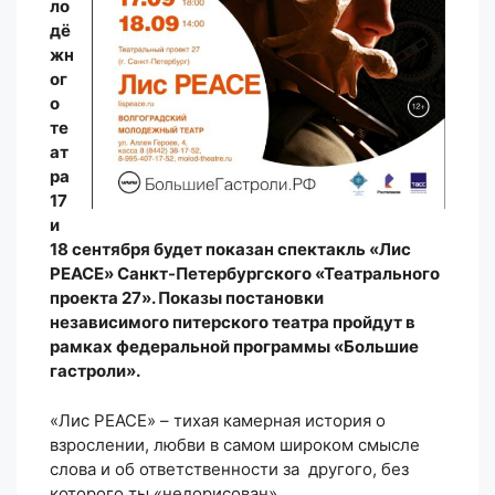
ло
дё
жн
ог
о
те
ат
ра
17
и
18 сентября будет показан спектакль «Лис
PEACE» Санкт-Петербургского «Театрального
проекта 27». Показы постановки
независимого питерского театра пройдут в
рамках федеральной программы «Большие
гастроли».
«Лис PEACE» – тихая камерная история о
взрослении, любви в самом широком смысле
слова и об ответственности за другого, без
которого ты «недорисован».