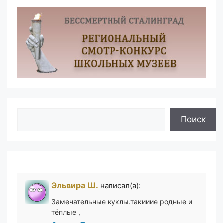
Поиск
Поиск
Эльвира Ш.
написал(а):
Замечательные куклы.такииие родные и
тёплые ,