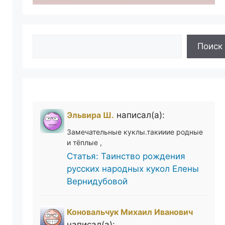
Поиск
Поиск
Эльвира Ш.
написал(а):
Замечательные куклы.такииие родные
и тёплые ,
Статья: Таинство рождения
русских народных кукол Елены
Вернидубовой
Коновальчук Михаил Иванович
написал(а):