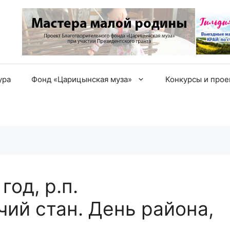
ура
Фонд «Царицынская муза»
Конкурсы и про
од, р.п.
ий стан. День района,