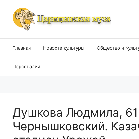
Перейти
к
содержимому
Главная
Новости культуры
Общество и Культ
Персоналии
Душкова Людмила, 61 г
Чернышковский. Казач