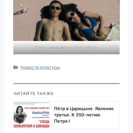
Краски меланхолии, Кыргызстан
Рубрики
Новости культуры
ЧИТАЙТЕ ТАКЖЕ
Пётр в Царицыне. Явление
третье. К 350-летию
Петра I