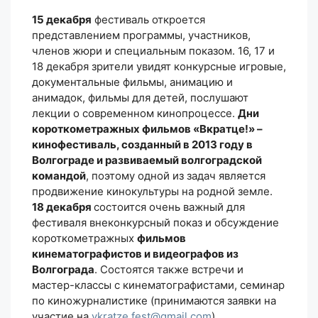
15 декабря
фестиваль откроется
представлением программы, участников,
членов жюри и специальным показом. 16, 17 и
18 декабря зрители увидят конкурсные игровые,
документальные фильмы, анимацию и
анимадок, фильмы для детей, послушают
лекции о современном кинопроцессе.
Дни
короткометражных фильмов «Вкратце!» –
кинофестиваль, созданный в 2013 году в
Волгограде и развиваемый волгоградской
командой
, поэтому одной из задач является
продвижение кинокультуры на родной земле.
18 декабря
состоится очень важный для
фестиваля внеконкурсный показ и обсуждение
короткометражных
фильмов
кинематографистов и видеографов из
Волгограда
. Состоятся также встречи и
мастер-классы с кинематографистами, семинар
по киножурналистике (принимаются заявки на
участие на
vkratze.fest@gmail.com
).