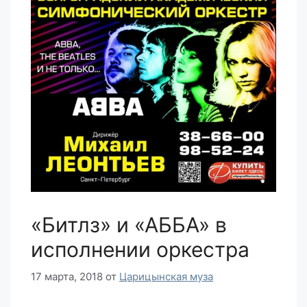
«Битлз» и «АББА» в
исполнении оркестра
17 марта, 2018
от
Царицынская муза