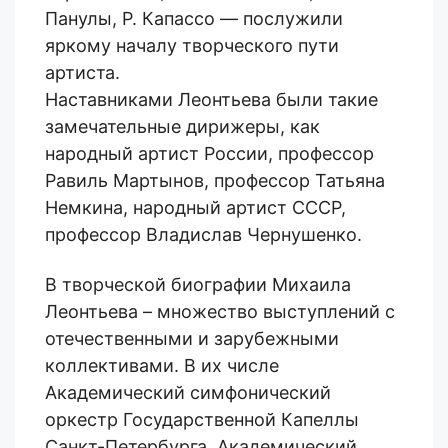
Панулы, Р. Капассо — послужили
яркому началу творческого пути
артиста.
Наставниками Леонтьева были такие
замечательные дирижеры, как
н
ародный артист России, профессор
Равиль Мартынов, профессор Татьяна
Немкина,
н
ародный артист СССР,
профессор Владислав Чернушенко.
В т
ворческ
ой
биографи
и
Михаила
Леонтьева –
множество
выступлени
й
с
отечественными и зарубежными
коллективами. В их числе
Академический симфонический
оркестр Государственной Капеллы
Санкт-Петербурга, Академический