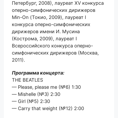
Петербург, 2008),
л
ауреат XV конкурса
оперно-симфонических дирижеров
Min-On (Токио, 2009),
л
ауреат I
конкурса оперно-симфонических
дирижеров имени И. Мусина
(Кострома, 2009),
л
ауреат I
Всероссийского конкурса оперно-
симфонических дирижеров (Москва,
2011).
Программа
концерта
:
THE BEATLES
— Please, please mе (№6) 1:30
— Mishelle (№3) 2:30
— Girl (№5) 2:30
— Carry that weight (№12) 2:00