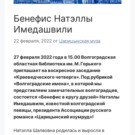
Бенефис Натэллы
Имедашвили
22 февраля, 2022
от
Царицынская муза
27 февраля 2022 года в 15.00
Волгоградская
областная библиотека им. М. Горького
приглашает на воскресное заседание
«Краеведческого четверга».
Под рубрикой
«Волгоградские имена», в которой мы
представляем замечательных волгоградцев,
состоится «Бенефис в кругу друзей» Натэллы
Имедашвили, известной волгоградской
певицы, президента Ассоциации русского
романса «Царицынский изумруд»!
Натэлла Шалвовна родилась и выросла в