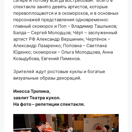
сатире и потому всегда востребован. Всего в
спектакле занято девять артистов, которые
перевоплощаются и в скоморохов, и в основных
персонажей представления одновременно:
главный скоморох и Поп – Владимир Ташлыков;
Балда – Сергей Молодцов; Чёрт – заслуженный
артист РФ Александр Вершинин; Чертёнок –
Александр Лазаренко; Поповна – Светлана
Юденко; скоморохи – Ольга Молодцова, Анна
Козыдубова, Евгений Пименов.
Зрителей ждут ростовые куклы и богатые
визуальные образы декораций.
Инесса Тропина,
завлит Театра кукол.
На фото – репетиции спектакля.