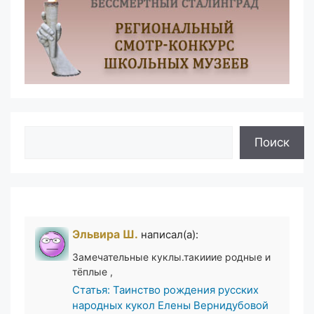
Поиск
Поиск
Эльвира Ш.
написал(а):
Замечательные куклы.такииие родные и
тёплые ,
Статья: Таинство рождения русских
народных кукол Елены Вернидубовой