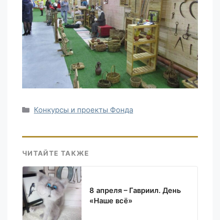
Рубрики
Конкурсы и проекты Фонда
ЧИТАЙТЕ ТАКЖЕ
8 апреля – Гавриил. День
«Наше всё»