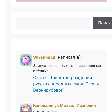
Поиск
Поиск
Эльвира Ш.
написал(а):
Замечательные куклы.такииие родные
и тёплые ,
Статья: Таинство рождения
русских народных кукол Елены
Вернидубовой
Коновальчук Михаил Иванович
написал(а):