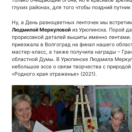
только очищающий огонь, но и красивое зрелищ
глухих районах, для того чтобы поздний путник
Ну, а День разноцветных ленточек мы встрети
Людмилой Меркуловой
из Урюпинска. Порой да
прорисовкой деталей вышиты именно лентами.
приезжала в Волгоград на финал нашего област
мастер-класс, а также получила награды – Гра
областной Думы. В Урюпинске Людмила Мерку
небольшое эссе о связи творчества с природой
«Родного края отраженье» (2021).