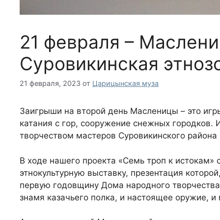
21 февраля – Маслени
Суровикинская этноз
21 февраля, 2023
от
Царицынская муза
Заигрыши на второй день Масленицы – это игры
катания с гор, сооружение снежных городков. И
творчеством мастеров Суровикинского района и
В ходе нашего проекта «Семь троп к истокам»
этнокультурную выставку, презентация которой,
первую годовщину Дома народного творчества
знамя казачьего полка, и настоящее оружие, и