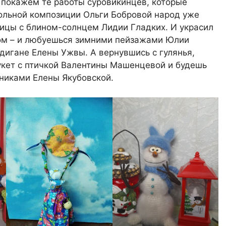
 покажем те работы суровикинцев, которые
укольной композиции Ольги Бобровой народ уже
ницы с блином-солнцем Лидии Гладких. И украсил
м – и любуешься зимними пейзажами Юлии
дигане Елены Ужвы. А вернувшись с гулянья,
укет с птичкой Валентины Машенцевой и будешь
никами Елены Якубовской.