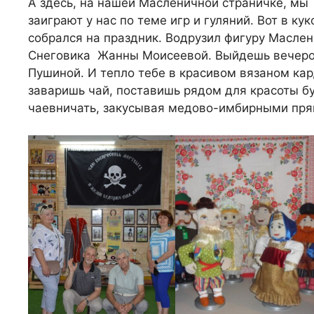
А здесь, на нашей Масленичной страничке, мы
заиграют у нас по теме игр и гуляний. Вот в к
собрался на праздник. Водрузил фигуру Масле
Снеговика Жанны Моисеевой. Выйдешь вечеро
Пушиной. И тепло тебе в красивом вязаном кар
заваришь чай, поставишь рядом для красоты б
чаевничать, закусывая медово-имбирными пря