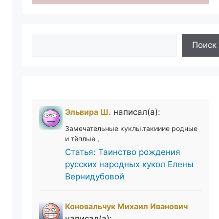
Поиск
Поиск
Эльвира Ш.
написал(а):
Замечательные куклы.такииие родные
и тёплые ,
Статья: Таинство рождения
русских народных кукол Елены
Вернидубовой
Коновальчук Михаил Иванович
написал(а):