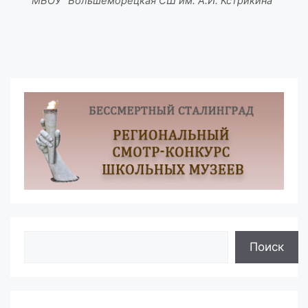
МБОУ "Большеморецкая СШ им. А.И. Кстрикина"
Поиск
Поиск