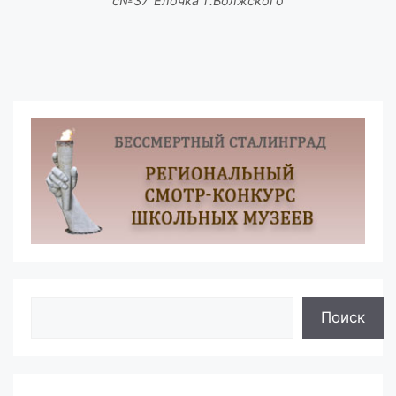
с№37"Ёлочка"г.Волжского
Поиск
Поиск