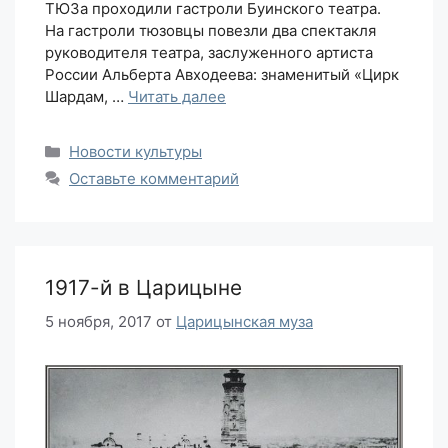
ТЮЗа проходили гастроли Буинского театра.
На гастроли тюзовцы повезли два спектакля
руководителя театра, заслуженного артиста
России Альберта Авходеева: знаменитый «Цирк
Шардам, …
Читать далее
Рубрики
Новости культуры
Оставьте комментарий
1917-й в Царицыне
5 ноября, 2017
от
Царицынская муза