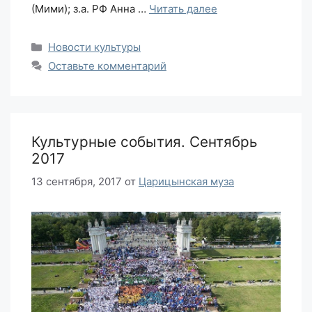
(Мими); з.а. РФ Анна …
Читать далее
Рубрики
Новости культуры
Оставьте комментарий
Культурные события. Сентябрь
2017
13 сентября, 2017
от
Царицынская муза