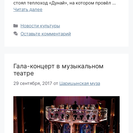
стоял теплоход «Дунай», на котором провёл …
Читать далее
Рубрики
Новости культуры
Оставьте комментарий
Гала-концерт в музыкальном
театре
29 сентября, 2017
от
Царицынская муза