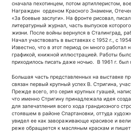
сначала пехотинцем, потом артиллеристом, во
Награжден орденом Красного Знамени, Отечест
«За боевые заслуги». На фронте рисовал, писа
литературный журнал, часть выпусков которог
жизни. После войны вернулся в Сталинград, р
Начал участвовать в выставках с 1952 г., с 19
Известно, что в этот период он много работа
графикой, книжной иллюстрацией. Работы было 
приходилось писать даже ночью. В 1961 г. был
Большая часть представленных на выставке про
связан первый крупный успех В. Стригина, уча
Прежде всего, это серия крупных гуашей, напис
что именно Стригину принадлежала идея созд
для запечатления всего хода грандиозного стр
стоявшем в районе Спартановки, оттуда художн
увидел ее как завораживающе красивое и вели
реже обращается к масляным краскам и пише