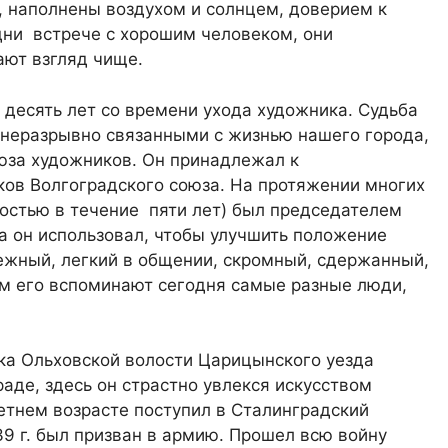
, наполнены воздухом и солнцем, доверием к
дни встрече с хорошим человеком, они
ают взгляд чище.
 десять лет со времени ухода художника. Судьба
ь неразрывно связанными с жизнью нашего города,
юза художников. Он принадлежал к
ов Волгоградского союза. На протяжении многих
остью в течение пяти лет) был председателем
а он использовал, чтобы улучшить положение
ежный, легкий в общении, скромный, сдержанный,
им его вспоминают сегодня самые разные люди,
енка Ольховской волости Царицынского уезда
раде, здесь он страстно увлекся искусством
етнем возрасте поступил в Сталинградский
39 г. был призван в армию. Прошел всю войну