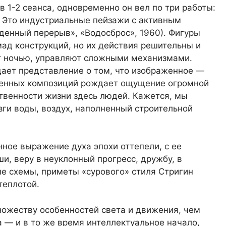
 1-2 сеанса, одновременно он вел по три работы:
 Это индустриальные пейзажи с активным
енный перерыв», «Водосброс», 1960). Фигуры
ад конструкций, но их действия решительны и
ют ночью, управляют сложными механизмами.
ает представление о том, что изображенное —
денных композиций рождает ощущение огромной
твенности жизни здесь людей. Кажется, мы
зги воды, воздух, наполненный строительной
нное выражение духа эпохи оттепели, с ее
, веру в неуклонный прогресс, дружбу, в
ые схемы, приметы «сурового» стиля Стригин
теплотой.
ножеству особенностей света и движения, чем
 — и в то же время интеллектуальное начало,