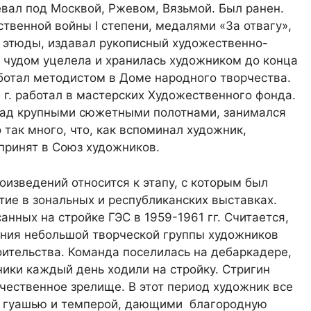
евал под Москвой, Ржевом, Вязьмой. Был ранен.
венной войны I степени, медалями «За отвагу»,
л этюды, издавал рукописный художественно-
о чудом уцелела и хранилась художником до конца
аботал методистом в Доме народного творчества.
54 г. работал в мастерских Художественного фонда.
л над крупными сюжетными полотнами, занимался
так много, что, как вспоминал художник,
 принят в Союз художников.
изведений относится к этапу, с которым был
стие в зональных и республиканских выставках.
анных на стройке ГЭС в 1959-1961 гг. Считается,
ания небольшой творческой группы художников
оительства. Команда поселилась на дебаркадере,
ики каждый день ходили на стройку. Стригин
чественное зрелище. В этот период художник все
т гуашью и темперой, дающими благородную