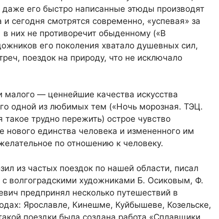
о даже его быстро написанные этюды производят
 и сегодня смотрятся современно, «успевая» за
в них не противоречит обыденному («В
дожников его поколения хватало душевных сил,
треч, поездок на природу, что не исключало
 и малого — ценнейшие качества искусства
го одной из любимых тем («Ночь морозная. ТЭЦ.
я такое трудно пережить) острое чувство
 нового единства человека и измененного им
желательное по отношению к человеку.
ил из частых поездок по нашей области, писал
е с волгоградскими художниками Б. Осиковым, Ф.
евич предпринял несколько путешествий в
родах: Ярославле, Кинешме, Куйбышеве, Козельске,
 такой поездки была создана работа «Сплавщики