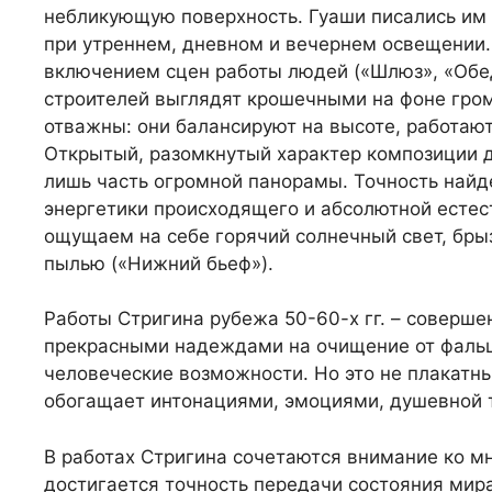
небликующую поверхность. Гуаши писались им в
при утреннем, дневном и вечернем освещении.
включением сцен работы людей («Шлюз», «Обед
строителей выглядят крошечными на фоне гром
отважны: они балансируют на высоте, работа
Открытый, разомкнутый характер композиции д
лишь часть огромной панорамы. Точность най
энергетики происходящего и абсолютной естес
ощущаем на себе горячий солнечный свет, бры
пылью («Нижний бьеф»).
Работы Стригина рубежа 50-60-х гг. – соверше
прекрасными надеждами на очищение от фальши
человеческие возможности. Но это не плакатн
обогащает интонациями, эмоциями, душевной 
В работах Стригина сочетаются внимание ко м
достигается точность передачи состояния мира