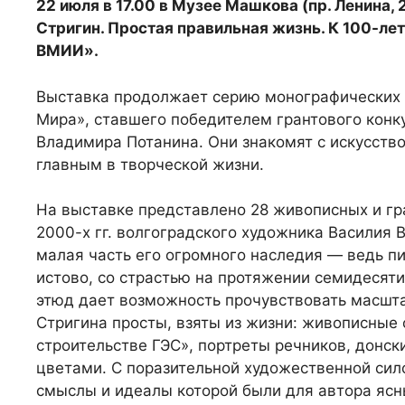
22 июля в 17.00 в Музее Машкова (пр. Ленина,
Стригин. Простая правильная жизнь. К 100-ле
ВМИИ».
Выставка продолжает серию монографических 
Мира», ставшего победителем грантового конк
Владимира Потанина. Они знакомят с искусств
главным в творческой жизни.
На выставке представлено 28 живописных и г
2000-х гг. волгоградского художника Василия 
малая часть его огромного наследия — ведь п
истово, со страстью на протяжении семидесяти 
этюд дает возможность прочувствовать масшт
Стригина просты, взяты из жизни: живописные 
строительстве ГЭС», портреты речников, донс
цветами. С поразительной художественной сило
смыслы и идеалы которой были для автора ясны