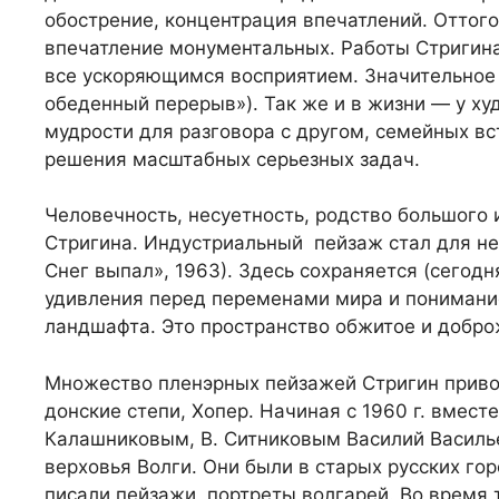
обострение, концентрация впечатлений. Оттог
впечатление монументальных. Работы Стригина
все ускоряющимся восприятием. Значительное 
обеденный перерыв»). Так же и в жизни — у ху
мудрости для разговора с другом, семейных вс
решения масштабных серьезных задач.
Человечность, несуетность, родство большого
Стригина. Индустриальный пейзаж стал для не
Снег выпал», 1963). Здесь сохраняется (сегодн
удивления перед переменами мира и понимание
ландшафта. Это пространство обжитое и добро
Множество пленэрных пейзажей Стригин привоз
донские степи, Хопер. Начиная с 1960 г. вмест
Калашниковым, В. Ситниковым Василий Василь
верховья Волги. Они были в старых русских го
писали пейзажи, портреты волгарей. Во время