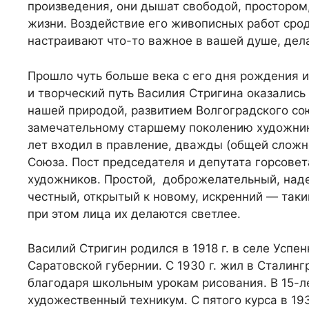
произведения, они дышат свободой, простором
жизни. Воздействие его живописных работ сро
настраивают что-то важное в вашей душе, дел
Прошло чуть больше века с его дня рождения и
и творческий путь Василия Стригина оказалис
нашей природой, развитием Волгоградского со
замечательному старшему поколению художник
лет входил в правление, дважды (общей сложн
Союза. Пост председателя и депутата горсовет
художников. Простой, доброжелательный, над
честный, открытый к новому, искренний — так
при этом лица их делаются светлее.
Василий Стригин родился в 1918 г. в селе Усп
Саратовской губернии. С 1930 г. жил в Сталинг
благодаря школьным урокам рисования. В 15-л
художественный техникум. С пятого курса в 19