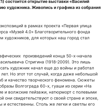
 21) состоится открытие выставки «Василий
тию художника. Живопись и графика из собрания
экспозиций в рамках проекта «Первая улица
урса «Музей 4.0» Благотворительного фонда
ом художников, для которых наш город стал
рафических произведений конца 50-х-начала
Васильевича Стригина (1918-2009). Это лишь
исать художник начал еще до войны и работал
лет. Но этот тот случай, когда даже небольшой
аб и качество творческого феномена. Сюжеты
образы Волгограда 60-х, гуаши из серии «На
кие и волжские пейзажи, натюрморт с полевыми
й они свидетельствуют о своей стране и эпохе,
 и естественны. Столь же легки и светлы его