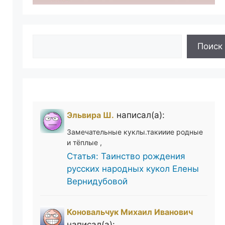
Поиск
Поиск
Эльвира Ш.
написал(а):
Замечательные куклы.такииие родные
и тёплые ,
Статья: Таинство рождения
русских народных кукол Елены
Вернидубовой
Коновальчук Михаил Иванович
написал(а):