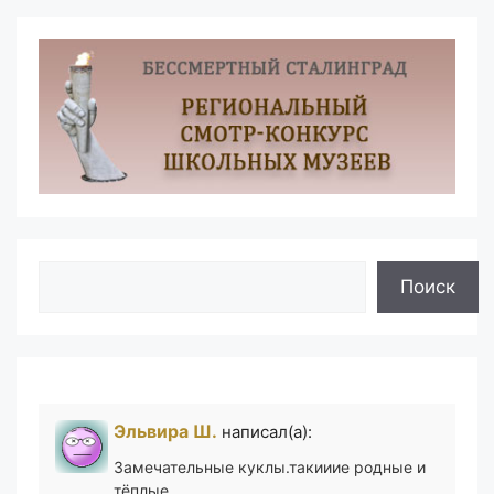
Поиск
Поиск
Эльвира Ш.
написал(а):
Замечательные куклы.такииие родные и
тёплые ,