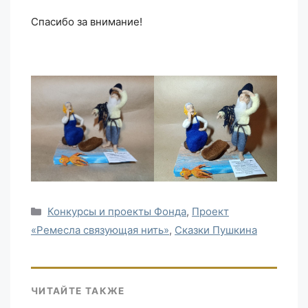
Спасибо за внимание!
Рубрики
Конкурсы и проекты Фонда
,
Проект
«Ремесла связующая нить»
,
Сказки Пушкина
ЧИТАЙТЕ ТАКЖЕ