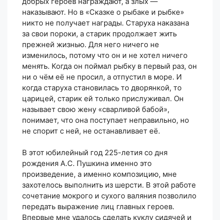
добрых героев награждают, а злых —
наказывают. Но в «Сказке о рыбаке и рыбке»
никто не получает награды. Старуха наказана
за свои пороки, а старик продолжает жить
прежней жизнью. Для него ничего не
изменилось, потому что он и не хотел ничего
менять. Когда он поймал рыбку в первый раз, он
ни о чём её не просил, а отпустил в море. И
когда старуха становилась то дворянкой, то
царицей, старик ей только прислуживал. Он
называет свою жену «сварливой бабой»,
понимает, что она поступает неправильно, но
не спорит с ней, не останавливает её.
В этот юбилейный год 225-летия со дня
рождения А.С. Пушкина именно это
произведение, а именно композицию, мне
захотелось выполнить из шерсти. В этой работе
сочетание мокрого и сухого валяния позволило
передать выражение лиц главных героев.
Впервые мне удалось сделать куклу сидячей и