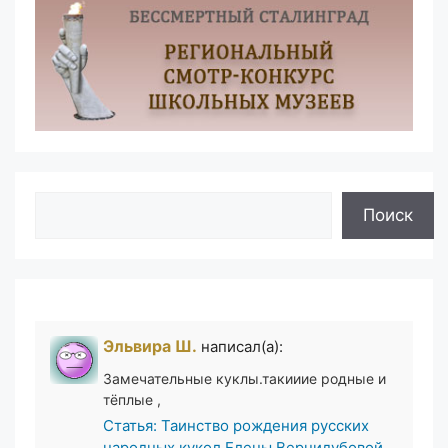
Поиск
Поиск
Эльвира Ш.
написал(а):
Замечательные куклы.такииие родные и
тёплые ,
Статья: Таинство рождения русских
народных кукол Елены Вернидубовой