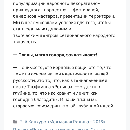
популяризации народного декоративно-
прикладного творчества — фестивалей,
бенефисов мастеров, презентации территорий.
Мы в целом создаем условия для того, чтобы
стать реальным деловым и
творческим центром регионального народного
творчества.
— Планы, мягко говоря, захватывают!
— Понимаете, это корневые вещи, это то, что
лежит в основе нашей идентичности, нашей
русскости, это то, что, как в гениальнейшей
песне Трофимова «Родина», — «где-то в
глубине, то, что нас хранит и лечит, как
господня благодать». И наши планы мы
стараемся соизмерять с этой глубинной идеей.
Рубрики
2-й Конкурс «Моя малая Родина - 2016»
,
Проект «Ремесла связующая нить»
,
Сказки