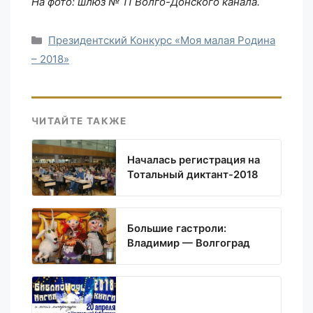
На фото: шлюз № 11 Волго-Донского канала.
Рубрики
Президентский Конкурс «Моя малая Родина
– 2018»
ЧИТАЙТЕ ТАКЖЕ
Началась регистрация на
Тотальный диктант-2018
Большие гастроли:
Владимир — Волгоград