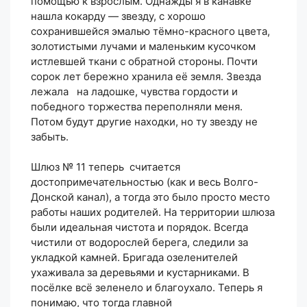
помощью к взрослым. Однажды я в канавке
нашла кокарду — звезду, с хорошо
сохранившейся эмалью тёмно-красного цвета,
золотистыми лучами и маленьким кусочком
истлевшей ткани с обратной стороны. Почти
сорок лет бережно хранила её земля. Звезда
лежала на ладошке, чувства гордости и
победного торжества переполняли меня.
Потом будут другие находки, но ту звезду не
забыть.
Шлюз № 11 теперь считается
достопримечательностью (как и весь Волго-
Донской канал), а тогда это было просто место
работы наших родителей. На территории шлюза
были идеальная чистота и порядок. Всегда
чистили от водорослей берега, следили за
укладкой камней. Бригада озеленителей
ухаживала за деревьями и кустарниками. В
посёлке всё зеленело и благоухало. Теперь я
понимаю, что тогда главной